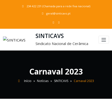
234 422 231
(Chamada para a rede fixa nacional)
geral@sinticavs.pt
SINTICAVS
Sindicato Nacional de Cerâmica
Carnaval 2023
Início
»
Notícias
»
SINTICAVS
»
Carnaval 2023