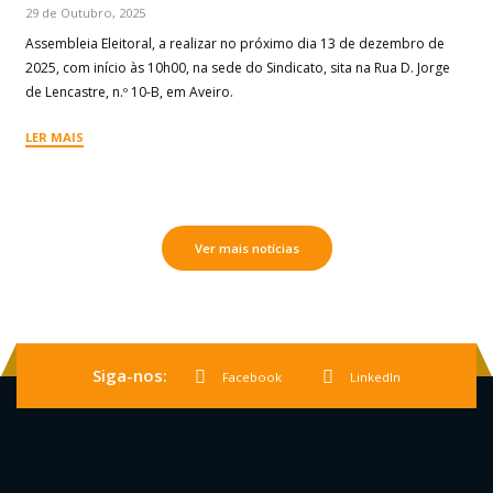
29 de Outubro, 2025
Assembleia Eleitoral, a realizar no próximo dia 13 de dezembro de
2025, com início às 10h00, na sede do Sindicato, sita na Rua D. Jorge
de Lencastre, n.º 10-B, em Aveiro.
LER MAIS
Ver mais notícias
Siga-nos:
Facebook
LinkedIn